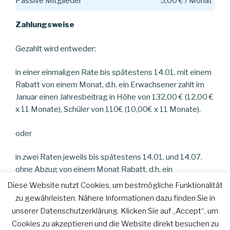
Passive Mitglieder
5,00 € / Monat
Zahlungsweise
Gezahlt wird entweder:
in einer einmaligen Rate bis spätestens 14.01. mit einem
Rabatt von einem Monat, d.h. ein Erwachsener zahlt im
Januar einen Jahresbeitrag in Höhe von 132,00 € (12,00 €
x 11 Monate), Schüler von 110€ (10,00€ x 11 Monate).
oder
in zwei Raten jeweils bis spätestens 14.01. und 14.07.
ohne Abzug von einem Monat Rabatt, d.h. ein
Erwachsener zahlt im Januar einen Halbjahresbeitrag in
Diese Website nutzt Cookies, um bestmögliche Funktionalität
Höhe von 72,00 € und im Juli noch einmal 72,00 €.
zu gewährleisten. Nähere Informationen dazu finden Sie in
unserer Datenschutzerklärung. Klicken Sie auf „Accept“, um
Cookies zu akzeptieren und die Website direkt besuchen zu